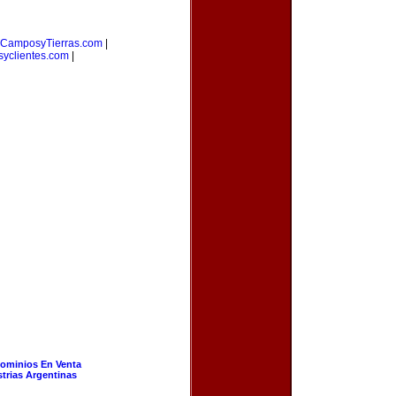
CamposyTierras.com
|
yclientes.com
|
ominios En Venta
strias Argentinas