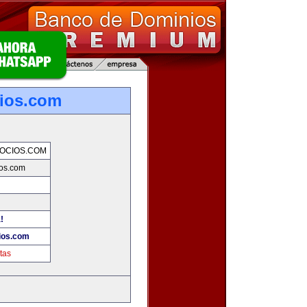
ios.com
OCIOS.COM
os.com
!
ios.com
tas