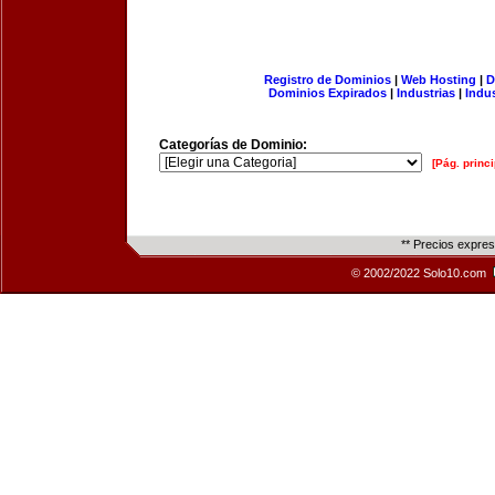
Registro de Dominios
|
Web Hosting
|
D
Dominios Expirados
|
Industrias
|
Indu
Categorías de Dominio:
[Pág. princi
** Precios expre
© 2002/2022 Solo10.com