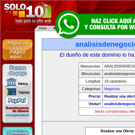
analisisdenegoc
El dueño de este dominio lo ha
Mayusculas:
ANALISISDENEG
Minusculas:
analisisdenegocio
Longitud:
18 caracteres
Categorias:
Negocios
Precio:
Realizar una ofert
Visitar!
analisisdenegoci
Serán consideradas ofer
Realizar una Oferta